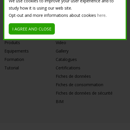
We use cookies to improve your user experience and to
Gravier drainant
study how it is using our web site.
Béton drainant
Opt-out and more informations about cookies
here
.
CATALOGUE
DOWNLOAD
I AGREE AND CLOSE
Produits
Video
Equipements
Gallery
Formation
Catalogues
Tutorial
Certifications
Fiches de données
Fiches de consommation
Fiches de données de sécurité
BIM