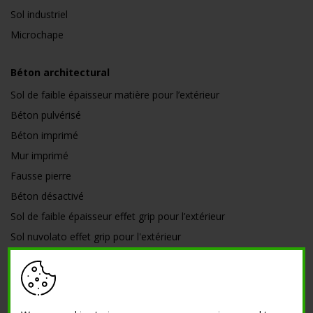
Sol industriel
Microchape
Béton architectural
Sol de faible épaisseur matière pour l’extérieur
Béton pulvérisé
Béton imprimé
Mur imprimé
Fausse pierre
Béton désactivé
Sol de faible épaisseur effet grip pour l’extérieur
Sol nuvolato effet grip pour l'extérieur
Sols anciens et rénovés
Sols Drainants