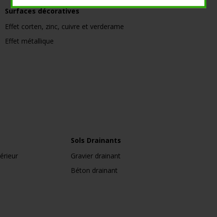
Surfaces décoratives
Effet corten, zinc, cuivre et verderame
Effet métallique
Sols Drainants
érieur
Gravier drainant
Béton drainant