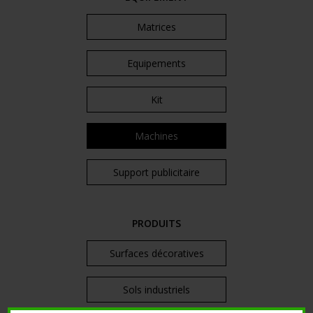
Matrices
Equipements
Kit
Machines
Support publicitaire
PRODUITS
Surfaces décoratives
Sols industriels