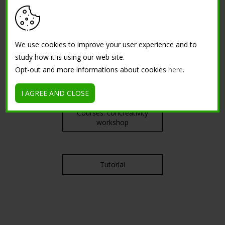
Vernis, protection et
résines
We use cookies to improve your user experience and to
Détergents pour sols et
autres
study how it is using our web site.
Opt-out and more informations about cookies
here
.
FORMATION
I AGREE AND CLOSE
Courses: concreativity
workshop
Tutorial