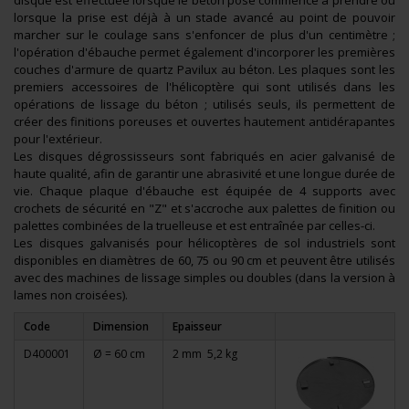
disque est effectuée lorsque le béton posé commence à prendre ou
lorsque la prise est déjà à un stade avancé au point de pouvoir
marcher sur le coulage sans s'enfoncer de plus d'un centimètre ;
l'opération d'ébauche permet également d'incorporer les premières
couches d'armure de quartz Pavilux au béton. Les plaques sont les
premiers accessoires de l'hélicoptère qui sont utilisés dans les
opérations de lissage du béton ; utilisés seuls, ils permettent de
créer des finitions poreuses et ouvertes hautement antidérapantes
pour l'extérieur.
Les disques dégrossisseurs sont fabriqués en acier galvanisé de
haute qualité, afin de garantir une abrasivité et une longue durée de
vie. Chaque plaque d'ébauche est équipée de 4 supports avec
crochets de sécurité en "Z" et s'accroche aux palettes de finition ou
palettes combinées de la truelleuse et est entraînée par celles-ci.
Les disques galvanisés pour hélicoptères de sol industriels sont
disponibles en diamètres de 60, 75 ou 90 cm et peuvent être utilisés
avec des machines de lissage simples ou doubles (dans la version à
lames non croisées).
Code
Dimension
Epaisseur
D400001
Ø = 60 cm
2 mm
5,2 kg