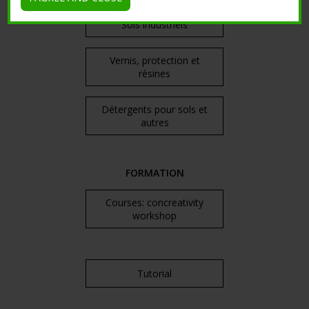
Sols industriels
Vernis, protection et
résines
Détergents pour sols et
autres
FORMATION
Courses: concreativity
workshop
Tutorial