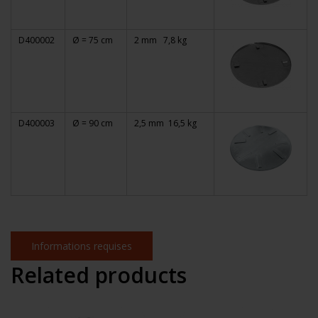
D400002
Ø = 75 cm
2 mm
7,8 kg
D400003
Ø = 90 cm
2,5 mm
16,5 kg
Informations requises
Related products