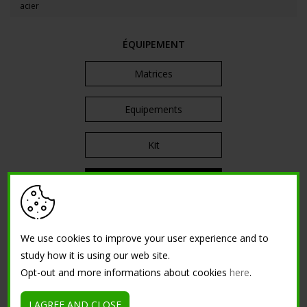
acier
ÉQUIPEMENT
Matrices
Equipements
Kit
Machines
Support publicitaire
We use cookies to improve your user experience and to
study how it is using our web site.
PRODUITS
Opt-out and more informations about cookies
here
.
Surfaces décoratives
I AGREE AND CLOSE