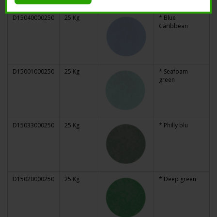
D15040000250
25 Kg
* Blue
Caribbean
D15001000250
25 Kg
* Seafoam
green
D15033000250
25 Kg
* Philly blu
D15020000250
25 Kg
* Deep green