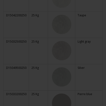
D15042200250
25 Kg
Taupe
D15032500250
25 Kg
Light gray
D15049500250
25 Kg
Silver
D15033200250
25 Kg
Pierre blue