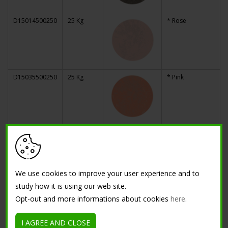
D15014500250
25 Kg
* Rose
D15035500250
25 Kg
* Pink
D15043500250
25 Kg
Tile red
We use cookies to improve your user experience and to
study how it is using our web site.
D15036500250
25 Kg
Red mountain
Opt-out and more informations about cookies
here
.
I AGREE AND CLOSE