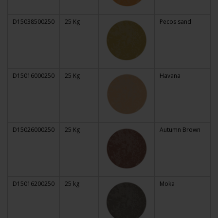
D15038500250
25 Kg
Pecos sand
D15016000250
25 Kg
Havana
D15026000250
25 Kg
Autumn Brown
D15016200250
25 kg
Moka