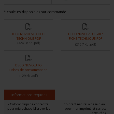
* couleurs disponibles sur commande
DECO NUVOLATO FICHE
DECO NUVOLATO GRIP
TECHNIQUE PDF
FICHE TECHNIQUE PDF
(
324.08 Kb
.pdf
)
(
215.7 Kb
.pdf
)
DECO NUVOLATO
Fiches de consommation
(
129 Kb
.pdf
)
Informations requises
« Colorant liquide concentré
Colorant naturel à base d'eau
pour microchape Microverlay
pour mur imprimé et surface
texturée »