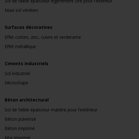
Sol de faible épaisseur légèrement ciré pour l'intérieur
Maxi sol vénitien
Surfaces décoratives
Effet corten, zinc, cuivre et verderame
Effet métallique
Ciments industriels
Sol industriel
Microchape
Béton architectural
Sol de faible épaisseur matière pour l’extérieur
Béton pulvérisé
Béton imprimé
Mur imprimé