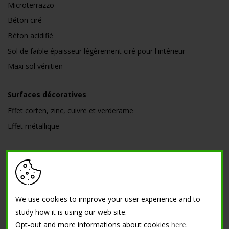
Microterrazzo
Béton ciré
Béton acidifié
Sol de faible épaisseur légèrement ciré pour l'intérieur
Maxi sol vénitien
Surfaces décoratives
Effet corten, zinc, cuivre et verderame
Effet métallique
Ciments industriels
Sol industriel
Microchape
We use cookies to improve your user experience and to
study how it is using our web site.
Béton architectural
Opt-out and more informations about cookies
here
.