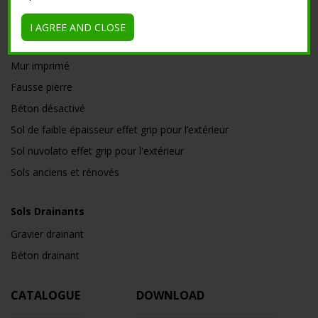
Sol de faible épaisseur matière pour l’extérieur
Béton pulvérisé
I AGREE AND CLOSE
Béton imprimé
Mur imprimé
Fausse pierre
Béton désactivé
Sol de faible épaisseur effet grip pour l’extérieur
Sol nuvolato effet grip pour l'extérieur
Sols anciens et rénovés
Sols Drainants
Gravier drainant
Béton drainant
CATALOGUE
DOWNLOAD