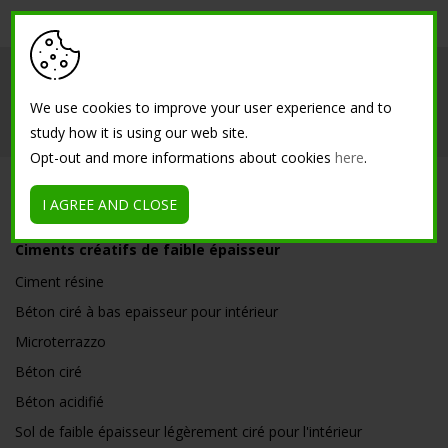
Société
Intérieur
Extérieur
We use cookies to improve your user experience and to
Références
Contacts
study how it is using our web site.
Opt-out and more informations about cookies
here
.
SOLUTIONS
I AGREE AND CLOSE
Ciments créatifs de faible épaisseur
Ciment résine
Béton ciré à bas epaisseur pour intérieur
Microterrazzo
Béton ciré
Béton acidifié
Sol de faible épaisseur légèrement ciré pour l'intérieur