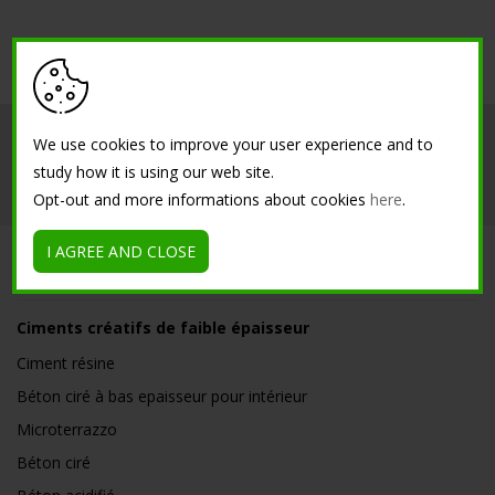
Société
Intérieur
Extérieur
We use cookies to improve your user experience and to
study how it is using our web site.
Références
Contacts
Opt-out and more informations about cookies
here
.
I AGREE AND CLOSE
SOLUTIONS
Ciments créatifs de faible épaisseur
Ciment résine
Béton ciré à bas epaisseur pour intérieur
Microterrazzo
Béton ciré