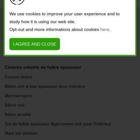
We use cookies to improve your user experience and to
Société
Intérieur
Extérieur
study how it is using our web site.
Opt-out and more informations about cookies
here
.
Références
Contacts
I AGREE AND CLOSE
SOLUTIONS
Ciments créatifs de faible épaisseur
Ciment résine
Béton ciré à bas epaisseur pour intérieur
Microterrazzo
Béton ciré
Béton acidifié
Sol de faible épaisseur légèrement ciré pour l'intérieur
Maxi sol vénitien