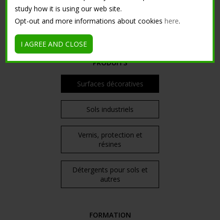
Machines
study how it is using our web site.
Opt-out and more informations about cookies
here
.
Support publicitaire
I AGREE AND CLOSE
PRODUITS
Surfaces décoratives
Sols industriels
Vernis, protection et
résines
Détergents pour sols et
autres
FORMATION