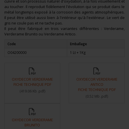
cuivre et son processus naturel d'oxydation, à la fois visuellement et
au toucher. Il reproduit fidèlement l'évolution qui se produit dans le
métal longtemps exposé à la corrosion des agents atmosphériques.
Il peut être utilisé aussi bien à l'intérieur qu'à l'extérieur. Le vert de
gris ne coule pas et ne tache pas.
Il peut être fabriqué en trois variantes différentes : Verderame,
Verderame Brunito ou Verderame Antico.
Code
Emballage
O04200000
1 Lt + 1Kg
OXYDECOR VERDERAME
OXYDECOR VERDERAME
FICHE TECHNIQUE PDF
ANTICO
FICHE TECHNIQUE PDF
(
419.06 Kb
.pdf
)
(
0.52 Mb
.pdf
)
OXYDECOR VERDERAME
BRUNITO