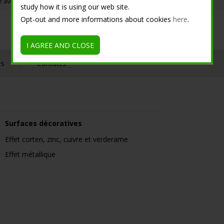
re avec ou sans réservoir
study how it is using our web site.
Opt-out and more informations about cookies
here
.
I AGREE AND CLOSE
es
Contacts
Surfaces décoratives
Effet corten, zinc, cuivre et verderame
Effet métallique