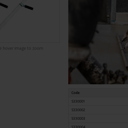
 hover image to zoom
Code
S330001
S330002
S330003
S330004