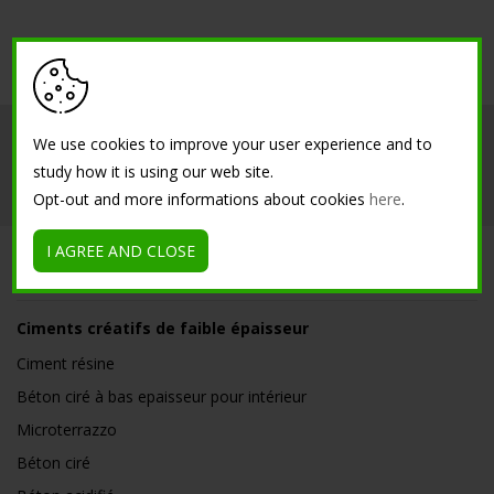
Société
Intérieur
Extérieur
We use cookies to improve your user experience and to
study how it is using our web site.
Références
Contacts
Opt-out and more informations about cookies
here
.
I AGREE AND CLOSE
SOLUTIONS
Ciments créatifs de faible épaisseur
Ciment résine
Béton ciré à bas epaisseur pour intérieur
Microterrazzo
Béton ciré