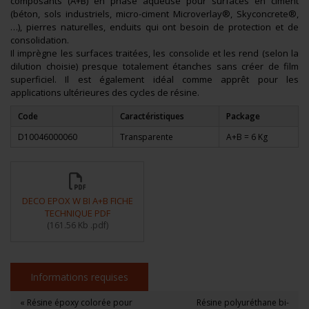
composants (A+B) en phase aqueuse pour surfaces en ciment
(béton, sols industriels, micro-ciment Microverlay®, Skyconcrete®,
…), pierres naturelles, enduits qui ont besoin de protection et de
consolidation.
Il imprègne les surfaces traitées, les consolide et les rend (selon la
dilution choisie) presque totalement étanches sans créer de film
superficiel. Il est également idéal comme apprêt pour les
applications ultérieures des cycles de résine.
Code
Caractéristiques
Package
D10046000060
Transparente
A+B = 6 Kg
DECO EPOX W BI A+B FICHE
TECHNIQUE PDF
(
161.56 Kb
.pdf
)
Informations requises
« Résine époxy colorée pour
Résine polyuréthane bi-