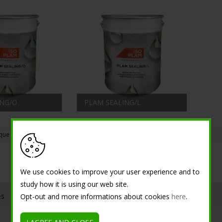
ING/O
PLAM SEALING/L
ique monocomposant pour sols en béton, effet super brillant
We use cookies to improve your user experience and to
study how it is using our web site.
es
Contacts
Opt-out and more informations about cookies
here
.