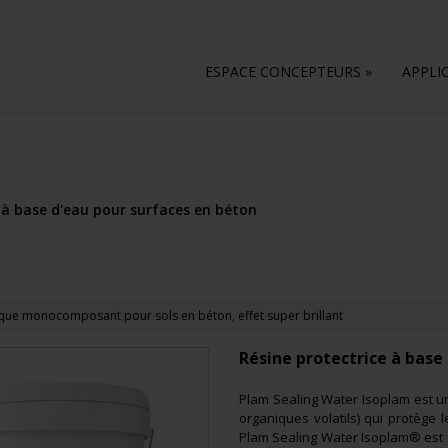
ESPACE CONCEPTEURS
»
APPLI
 à base d'eau pour surfaces en béton
ique monocomposant pour sols en béton, effet super brillant
Résine protectrice à base
Plam Sealing Water Isoplam est u
organiques volatils) qui protège
Plam Sealing Water Isoplam® est a