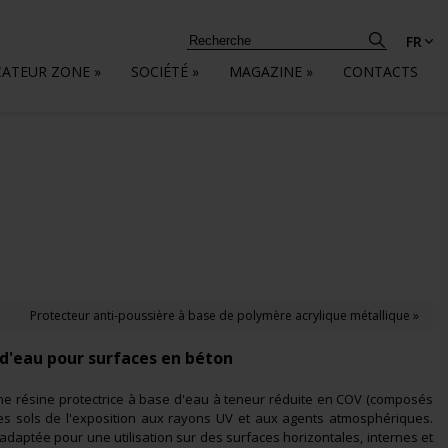
FR
CATEUR ZONE
»
SOCIÉTÉ
»
MAGAZINE
»
CONTACTS
Protecteur anti-poussière à base de polymère acrylique métallique »
 d'eau pour surfaces en béton
ne résine protectrice à base d'eau à teneur réduite en COV (composés
 les sols de l'exposition aux rayons UV et aux agents atmosphériques.
daptée pour une utilisation sur des surfaces horizontales, internes et