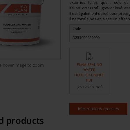
externes telles que : sols et
ItalianTerrazzo® (gravier lavé) et s
Il est également utilisé pour pro
Il ne tonifie pas et laisse un effet
Code
D253000020000
PLAM SEALING
 hover image to zoom
WATER
FICHE TECHNIQUE
PDF
(
259.26 Kb
.pdf
)
Informations requises
d products