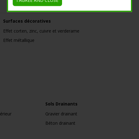
I AGREE AND CLOSE
Surfaces décoratives
Effet corten, zinc, cuivre et verderame
Effet métallique
Sols Drainants
érieur
Gravier drainant
Béton drainant