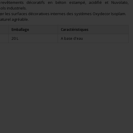
 revêtements décoratifs en béton estampé, acidifié et Nuvolato,
ols industriels.
téger les surfaces décoratives internes des systèmes Oxydecor Isoplam.
 naturel agréable.
Emballage
Caractéristiques
20 L
A base d'eau