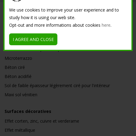
We use cookies to improve your user experience and to
SOLUTIONS
study how it is using our web site.
Opt-out and more informations about cookies
here
.
Ciments créatifs de faible épaisseur
I AGREE AND CLOSE
Ciment résine
Béton ciré à bas epaisseur pour intérieur
Microterrazzo
Béton ciré
Béton acidifié
Sol de faible épaisseur légèrement ciré pour l'intérieur
Maxi sol vénitien
Surfaces décoratives
Effet corten, zinc, cuivre et verderame
Effet métallique