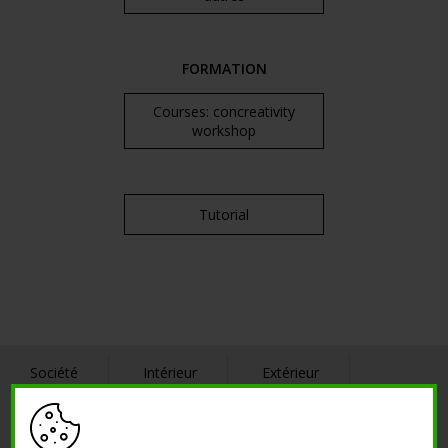
FORMATION
Courses: concreativity
workshop
Tutorial
Société
Intérieur
Extérieur
Références
Contacts