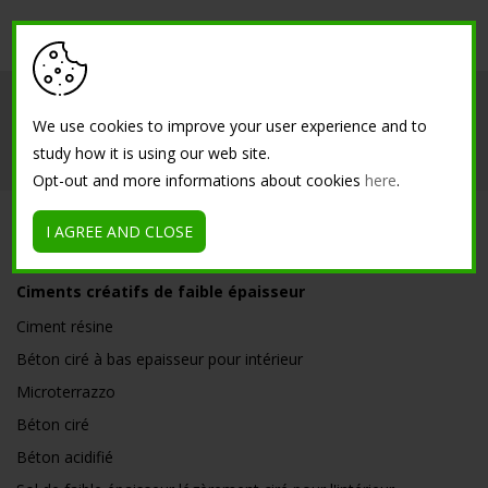
Société
Intérieur
Extérieur
We use cookies to improve your user experience and to
study how it is using our web site.
Références
Contacts
Opt-out and more informations about cookies
here
.
I AGREE AND CLOSE
SOLUTIONS
Ciments créatifs de faible épaisseur
Ciment résine
Béton ciré à bas epaisseur pour intérieur
Microterrazzo
Béton ciré
Béton acidifié