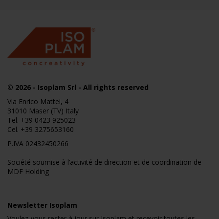
© 2026
- Isoplam Srl - All rights reserved
Via Enrico Mattei, 4
31010 Maser (TV) Italy
Tel.
+39 0423 925023
Cel.
+39 3275653160
P.IVA 02432450266
Société soumise à l’activité de direction et de coordination de
MDF Holding
Newsletter Isoplam
Voulez-vous rester à jour sur Isoplam et recevoir toutes les