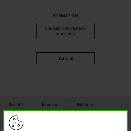
FORMATION
Courses: concreativity
workshop
Tutorial
Société
Intérieur
Extérieur
Références
Contacts