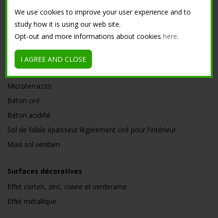
We use cookies to improve your user experience and to
SOLUTIONS
study how it is using our web site.
Opt-out and more informations about cookies
here
.
Ciments créatifs de faible épaisseur
Ciment résine
I AGREE AND CLOSE
Béton ciré à bas epaisseur pour intérieur
Microterrazzo
Béton ciré
Béton acidifié
Sol de faible épaisseur légèrement ciré pour l'intérieur
Maxi sol vénitien
Surfaces décoratives
Effet corten, zinc, cuivre et verderame
Effet métallique