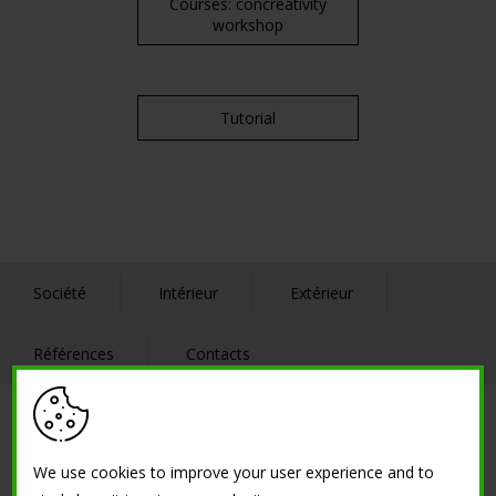
Courses: concreativity
workshop
Tutorial
Société
Intérieur
Extérieur
Références
Contacts
SOLUTIONS
We use cookies to improve your user experience and to
Ciments créatifs de faible épaisseur