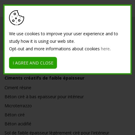
Société
Intérieur
Extérieur
We use cookies to improve your user experience and to
study how it is using our web site.
Références
Contacts
Opt-out and more informations about cookies
here
.
SOLUTIONS
I AGREE AND CLOSE
Ciments créatifs de faible épaisseur
Ciment résine
Béton ciré à bas epaisseur pour intérieur
Microterrazzo
Béton ciré
Béton acidifié
Sol de faible épaisseur légèrement ciré pour l'intérieur