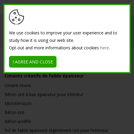
Société
Intérieur
Extérieur
We use cookies to improve your user experience and to
Références
Contacts
study how it is using our web site.
Opt-out and more informations about cookies
here
.
SOLUTIONS
I AGREE AND CLOSE
Ciments créatifs de faible épaisseur
Ciment résine
Béton ciré à bas epaisseur pour intérieur
Microterrazzo
Béton ciré
Béton acidifié
Sol de faible épaisseur légèrement ciré pour l'intérieur